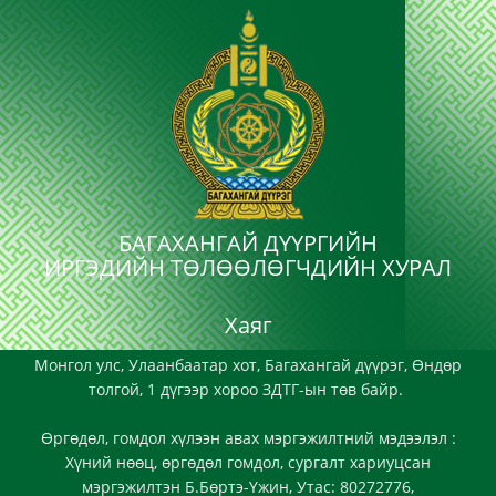
БАГАХАНГАЙ ДҮҮРГИЙН
ИРГЭДИЙН ТӨЛӨӨЛӨГЧДИЙН ХУРАЛ
Хаяг
Монгол улс, Улаанбаатар хот, Багахангай дүүрэг, Өндөр
толгой, 1 дүгээр хороо ЗДТГ-ын төв байр.
Өргөдөл, гомдол хүлээн авах мэргэжилтний мэдээлэл :
Хүний нөөц, өргөдөл гомдол, сургалт хариуцсан
мэргэжилтэн Б.Бөртэ-Үжин, Утас: 80272776,