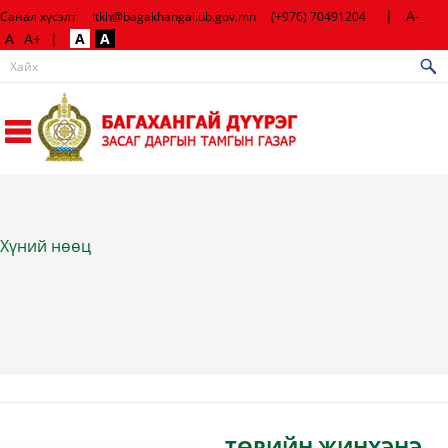
|
A-
Санал хүсэлт
itkh@bagakhangai.ub.gov.mn
(+976) 70491204
A
A+
|
A
A
Хүний нөөц
ТӨРИЙН ЖИНХЭНЭ