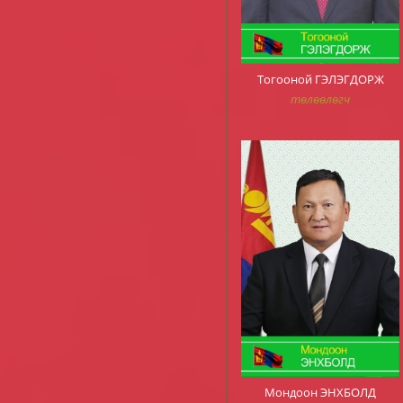
Тогооной ГЭЛЭГДОРЖ
төлөөлөгч
Мондоон ЭНХБОЛД