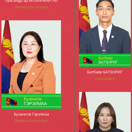
Лувсандугар ӨЛЗИЙЖАРГАЛ
Зөвлөлийн гишүүн
Батбаяр БАТЗОРИГ
төлөөлөгч
Бузанков Гэрэлмаа
Зөвлөлийн гишүүн