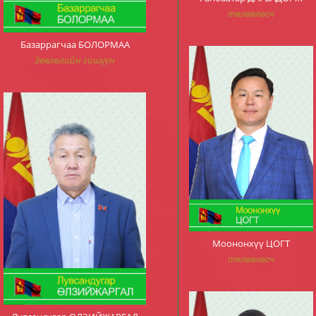
төлөөлөгч
Базаррагчаа БОЛОРМАА
Зөвлөлийн гишүүн
Моононхүү ЦОГТ
төлөөлөгч