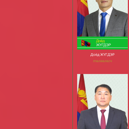
Доёд ЖҮГДЭР
төлөөлөгч