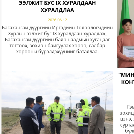
ЭЭЛЖИТ БУС IX ХУРАЛДААН
#УсыгБүүБас #ДалайгБүүЯнд
ХУРАЛДЛАА
#ҮерУсныАюулгүйБайдал #ЗАболЗААВАЛхий
2026-06-12
Багахангай дүүргийн Иргэдийн Төлөөлөгчдийн
Хурлын ээлжит бус IX хуралдаан хуралдаж,
Багахангай дүүргийн баяр наадмын хугацааг
тогтоох, зохион байгуулах хороо, салбар
хорооны бүрэлдэхүүнийг баталлаа.
“МИН
КОН
Гэмт
зохиц
цэнэ,
сурта
бүл