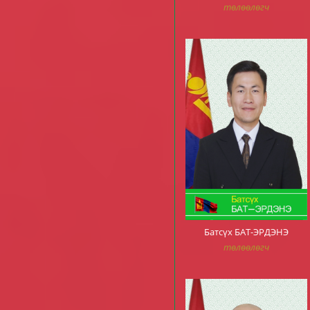
төлөөлөгч
Батсүх БАТ-ЭРДЭНЭ
төлөөлөгч