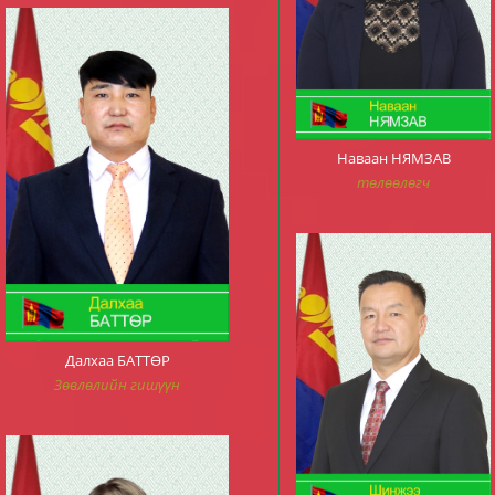
Наваан НЯМЗАВ
төлөөлөгч
Далхаа БАТТӨР
Зөвлөлийн гишүүн