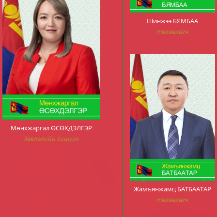
Шинжээ БЯМБАА
төлөөлөгч
Мөнхжаргал ӨСӨХДЭЛГЭР
Зөвлөлийн гишүүн
Жамъянжамц БАТБААТАР
төлөөлөгч