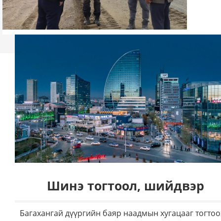
болго
сэрг
зорил
конт
Шинэ тогтоол, шийдвэр
Багахангай дүүргийн баяр наадмын хугацааг тогтоо