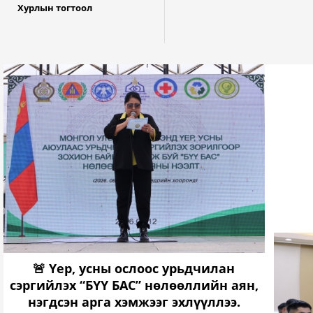
Хурлын тогтоол
Дүүрэ
Дүүрэг
төгрө
пост
Баг
Шилэн данс
автоб
з
🚨 Үер, усны ослоос урьдчилан
сэргийлэх “БҮҮ БАС” нөлөөллийн аян,
нэгдсэн арга хэмжээг эхлүүллээ.