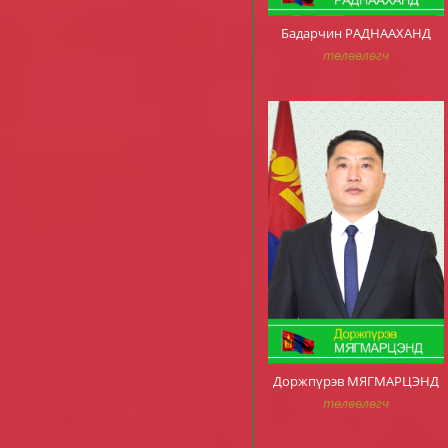
Бадарчин РАДНААХАНД
төлөөлөгч
Доржпүрэв МЯГМАРЦЭНД
төлөөлөгч