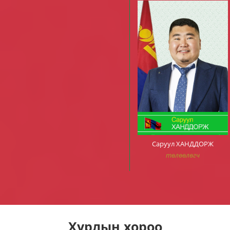
Саруул ХАНДДОРЖ
төлөөлөгч
Хурлын хороо