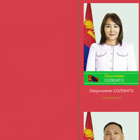
Оюунчимэг СОЛОНГО
төлөөлөгч