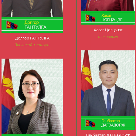
Хасаг Цогцэцэг
төлөөлөгч
Долгор ГАНТУЛГА
Зөвлөлийн гишүүн
Ганбаатар ДАГВАДОРЖ