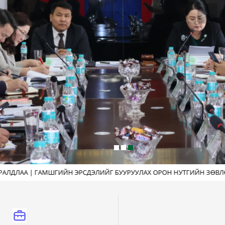
РСДЭЛИЙГ БУУРУУЛАХ ОРОН НУТГИЙН ЗӨВЛӨЛИЙН ХУРАЛ ЗОХИОН 