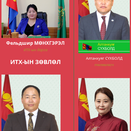
Фельдшир МӨНХГЭРЭЛ
ИТХ-ын дарга
Алтанхуяг СҮХБОЛД
ИТХ-ЫН ЗӨВЛӨЛ
төлөөлөгч