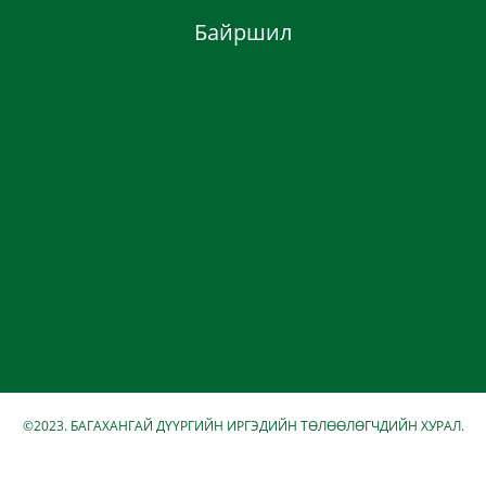
Байршил
©2023. БАГАХАНГАЙ ДҮҮРГИЙН ИРГЭДИЙН ТӨЛӨӨЛӨГЧДИЙН ХУРАЛ.