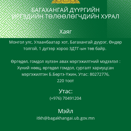
БАГАХАНГАЙ ДҮҮРГИЙН
ИРГЭДИЙН ТӨЛӨӨЛӨГЧДИЙН ХУРАЛ
Хаяг
Монгол улс, Улаанбаатар хот, Багахангай дүүрэг, Өндөр
толгой, 1 дүгээр хороо ЗДТГ-ын төв байр.
Өргөдөл, гомдол хүлээн авах мэргэжилтний мэдээлэл :
Хүний нөөц, өргөдөл гомдол, сургалт хариуцсан
мэргэжилтэн Б.Бөртэ-Үжин, Утас: 80272776,
220 тоот
Утас:
(+976) 70491204
Мэйл
itkh@bagakhangai.ub.gov.mn