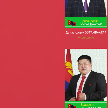
Данзандорж УУГАНБААТАР
төлөөлөгч