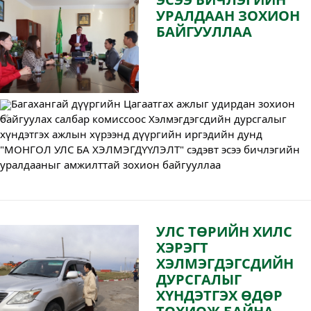
УРАЛДААН ЗОХИОН
БАЙГУУЛЛАА
Багахангай дүүргийн Цагаатгах ажлыг удирдан зохион
байгуулах салбар комиссоос Хэлмэгдэгсдийн дурсгалыг
хүндэтгэх ажлын хүрээнд дүүргийн иргэдийн дунд
"МОНГОЛ УЛС БА ХЭЛМЭГДҮҮЛЭЛТ" сэдэвт эсээ бичлэгийн
уралдааныг амжилттай зохион байгууллаа
УЛС ТӨРИЙН ХИЛС
ХЭРЭГТ
ХЭЛМЭГДЭГСДИЙН
ДУРСГАЛЫГ
ХҮНДЭТГЭХ ӨДӨР