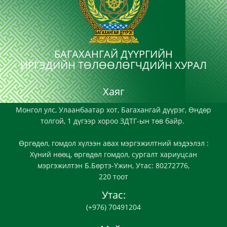
БАГАХАНГАЙ ДҮҮРГИЙН
ИРГЭДИЙН ТӨЛӨӨЛӨГЧДИЙН ХУРАЛ
Хаяг
Монгол улс, Улаанбаатар хот, Багахангай дүүрэг, Өндөр
толгой, 1 дүгээр хороо ЗДТГ-ын төв байр.
Өргөдөл, гомдол хүлээн авах мэргэжилтний мэдээлэл :
Хүний нөөц, өргөдөл гомдол, сургалт хариуцсан
мэргэжилтэн Б.Бөртэ-Үжин, Утас: 80272776,
220 тоот
Утас:
(+976) 70491204