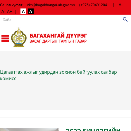
|
A-
Санал хүсэлт
itkh@bagakhangai.ub.gov.mn
(+976) 70491204
A
A+
|
A
A
Цагаатгах ажлыг удирдан зохион байгуулах салбар
комисс
ЭСЭЭ БИЧЛЭГИЙН