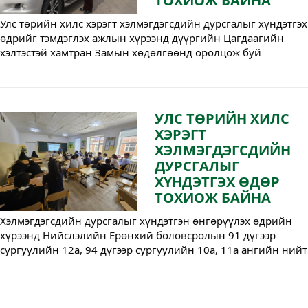
ТОХИОЖ БАЙНА
Улс төрийн хилс хэрэгт хэлмэгдэгсдийн дурсгалыг хүндэтгэх
өдрийг тэмдэглэх ажлын хүрээнд дүүргийн Цагдаагийн
хэлтэстэй хамтран Замын хөдөлгөөнд оролцож буй
тээврийн хэрэгслүүдийг машины гэрлээ асааж
хэлмэгдэгсдэд хүндэтгэл үзүүлэн замын хөдөлгөөнд
оролцохыг уриаллаа.
УЛС ТӨРИЙН ХИЛС
ХЭРЭГТ
ХЭЛМЭГДЭГСДИЙН
ДУРСГАЛЫГ
ХҮНДЭТГЭХ ӨДӨР
ТОХИОЖ БАЙНА
Хэлмэгдэгсдийн дурсгалыг хүндэтгэн өнгөрүүлэх өдрийн
хүрээнд Нийслэлийн Ерөнхий боловсролын 91 дүгээр
сургуулийн 12а, 94 дүгээр сургуулийн 10а, 11а ангийн нийт
53 сурагчид “Хэлмэгдүүлэлт” сэдвээр сургалт орж, мэдээлэл
хийлээ.