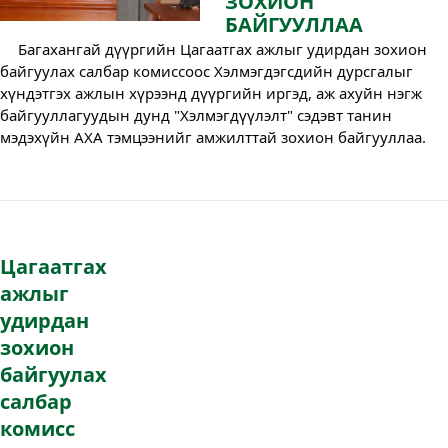
ЗОХИОН
БАЙГУУЛЛАА
Багахангай дүүргийн Цагаатгах ажлыг удирдан зохион
байгуулах салбар комиссоос Хэлмэгдэгсдийн дурсгалыг
хүндэтгэх ажлын хүрээнд дүүргийн иргэд, аж ахуйн нэгж
байгууллагуудын дунд "Хэлмэгдүүлэлт" сэдэвт танин
мэдэхүйн АХА тэмцээнийг амжилттай зохион байгууллаа.
Цагаатгах
ажлыг
удирдан
зохион
байгуулах
салбар
комисс