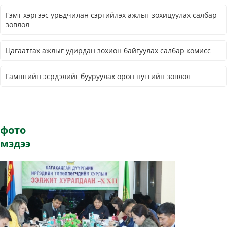
Гэмт хэргээс урьдчилан сэргийлэх ажлыг зохицуулах салбар
зөвлөл
Цагаатгах ажлыг удирдан зохион байгуулах салбар комисс
Гамшгийн эсрдэлийг бууруулах орон нутгийн зөвлөл
фото
мэдээ