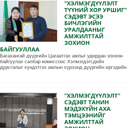
"ХЭЛМЭГДҮҮЛЭЛТ
ТҮҮНИЙ ХОР УРШИГ"
СЭДЭВТ ЭСЭЭ
БИЧЛЭГИЙН
УРАЛДААНЫГ
АМЖИЛТТАЙ
ЗОХИОН
БАЙГУУЛЛАА
Багахангай дүүргийн Цагаатгах ажлыг удирдан зохион
байгуулах салбар комиссоос Хэлмэгдэгсдийн
дурсгалыг хүндэтгэх ажлын хүрээнд дүүргийн иргэдийн
дунд "Хэлмэгдүүлэлт түүний хор уршиг" сэдэвт эсээ
бичлэгийн уралдааныг амжилттай зохион байгууллаа.
"ХЭЛМЭГДҮҮЛЭЛТ"
СЭДЭВТ ТАНИН
МЭДЭХҮЙН АХА
ТЭМЦЭЭНИЙГ
АМЖИЛТТАЙ