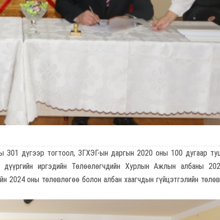
ы 301 дүгээр тогтоол, ЗГХЭГ-ын даргын 2020 оны 100 дугаар ту
 дүүргийн иргэдийн Төлөөлөгчдийн Хурлын Ажлын албаны 20
ийн 2024 оны төлөвлөгөө болон албан хаагчдын гүйцэтгэлийн төлө