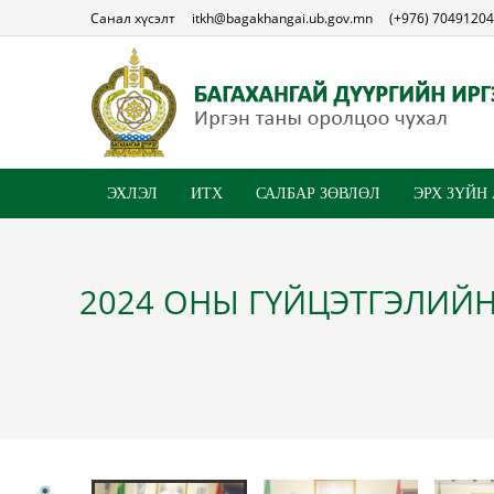
Санал хүсэлт
itkh@bagakhangai.ub.gov.mn
(+976) 70491204
ЭХЛЭЛ
ИТХ
САЛБАР ЗӨВЛӨЛ
ЭРХ ЗҮЙН
2024 ОНЫ ГҮЙЦЭТГЭЛИЙ