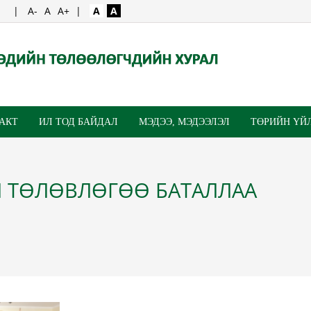
|
A-
A
A+
|
A
A
 АКТ
ИЛ ТОД БАЙДАЛ
МЭДЭЭ, МЭДЭЭЛЭЛ
ТӨРИЙН ҮЙ
Н ТӨЛӨВЛӨГӨӨ БАТАЛЛАА