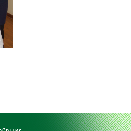
айршил