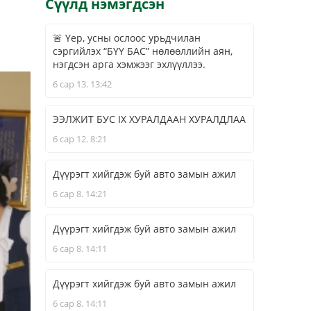
Сүүлд нэмэгдсэн
🚨 Үер, усны ослоос урьдчилан
сэргийлэх “БҮҮ БАС” нөлөөллийн аян,
нэгдсэн арга хэмжээг эхлүүллээ.
6 сар 13. 13:42
ЭЭЛЖИТ БУС IX ХУРАЛДААН ХУРАЛДЛАА
6 сар 12. 8:21
Дүүрэгт хийгдэж буй авто замын ажил
6 сар 8. 14:21
Дүүрэгт хийгдэж буй авто замын ажил
6 сар 8. 14:11
Дүүрэгт хийгдэж буй авто замын ажил
6 сар 8. 14:11