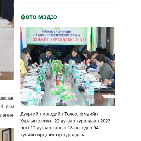
фото мэдээ
шаалыг
24 оны
Дүүргийн иргэдийн Төлөөлөгчдийн
влөгөөг
Хурлын ээлжит 22 дугаар хуралдаан 2023
оны 12 дугаар сарын 18-ны өдөр 94.1
хувийн ирцтэйгээр хуралдлаа.