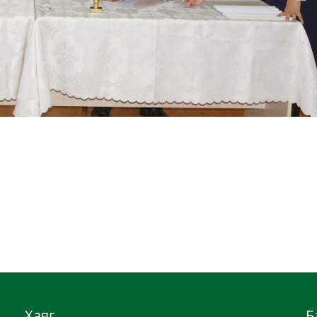
Хаяг
Б