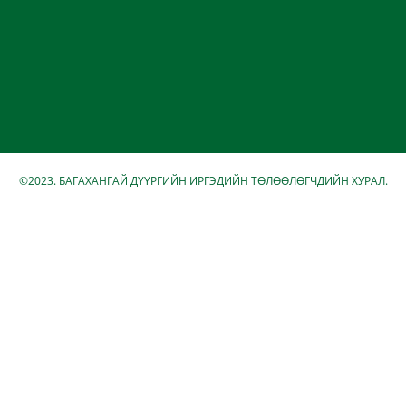
©2023. БАГАХАНГАЙ ДҮҮРГИЙН ИРГЭДИЙН ТӨЛӨӨЛӨГЧДИЙН ХУРАЛ.