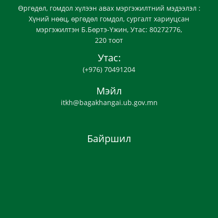
Өргөдөл, гомдол хүлээн авах мэргэжилтний мэдээлэл :
Хүний нөөц, өргөдөл гомдол, сургалт хариуцсан
мэргэжилтэн Б.Бөртэ-Үжин, Утас: 80272776,
220 тоот
Утас:
(+976) 70491204
Мэйл
itkh@bagakhangai.ub.gov.mn
Байршил