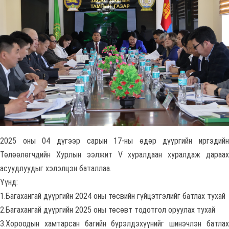
2025 оны 04 дүгээр сарын 17-ны өдөр дүүргийн иргэдийн
Төлөөлөгчдийн Хурлын ээлжит V хуралдаан хуралдаж дараах
асуудлуудыг хэлэлцэн баталлаа.
Үүнд:
1.Багахангай дүүргийн 2024 оны төсвийн гүйцэтгэлийг батлах тухай
2.Багахангай дүүргийн 2025 оны төсөвт тодотгол оруулах тухай
3.Хороодын хамтарсан багийн бүрэлдэхүүнийг шинэчлэн батлах