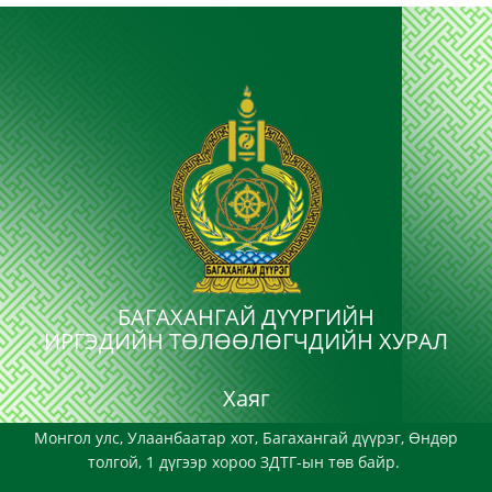
БАГАХАНГАЙ ДҮҮРГИЙН
ИРГЭДИЙН ТӨЛӨӨЛӨГЧДИЙН ХУРАЛ
Хаяг
Монгол улс, Улаанбаатар хот, Багахангай дүүрэг, Өндөр
толгой, 1 дүгээр хороо ЗДТГ-ын төв байр.