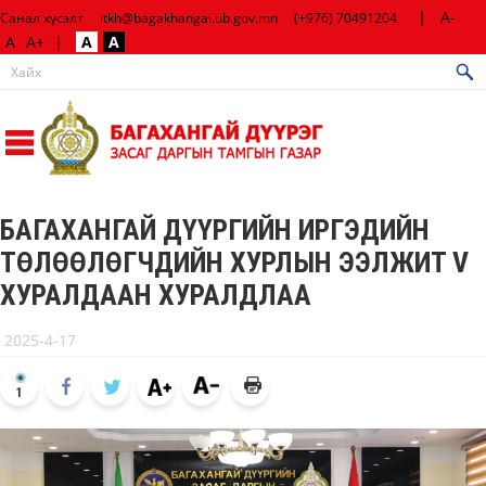
|
A-
Санал хүсэлт
itkh@bagakhangai.ub.gov.mn
(+976) 70491204
A
A+
|
A
A
БАГАХАНГАЙ ДҮҮРГИЙН ИРГЭДИЙН
ТӨЛӨӨЛӨГЧДИЙН ХУРЛЫН ЭЭЛЖИТ V
ХУРАЛДААН ХУРАЛДЛАА
2025-4-17
1