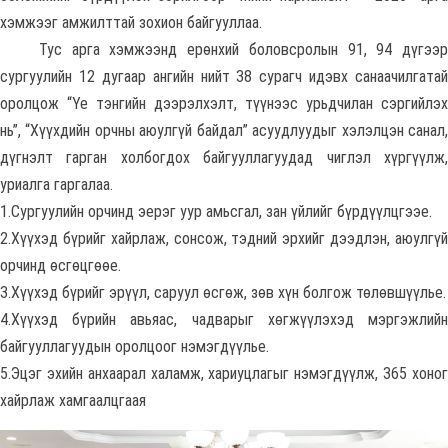
хэмжээг амжилттай зохион байгууллаа.
Тус арга хэмжээнд ерөнхий боловсролын 91, 94 дүгээр
сургуулийн 12 дугаар ангийн нийт 38 сурагч идэвх санаачилгатай
оролцож “Үе тэнгийн дээрэлхэлт, түүнээс урьдчилан сэргийлэх
нь”, “Хүүхдийн орчны аюулгүй байдал” асуудлуудыг хэлэлцэн санал,
дүгнэлт гарган холбогдох байгууллагуудад чиглэл хүргүүлж,
уриалга гаргалаа.
1.Сургуулийн орчинд эерэг уур амьсгал, зан үйлийг бүрдүүлцгээе.
2.Хүүхэд бүрийг хайрлаж, сонсож, тэдний эрхийг дээдлэн, аюулгүй
орчинд өсгөцгөөе.
3.Хүүхэд бүрийг эрүүл, саруул өсгөж, зөв хүн болгож төлөвшүүлье.
4.Хүүхэд бүрийн авьяас, чадварыг хөгжүүлэхэд мэргэжлийн
байгууллагуудын оролцоог нэмэгдүүлье.
5.Эцэг эхийн анхаарал халамж, хариуцлагыг нэмэгдүүлж, 365 хоног
хайрлаж хамгаалцгаая