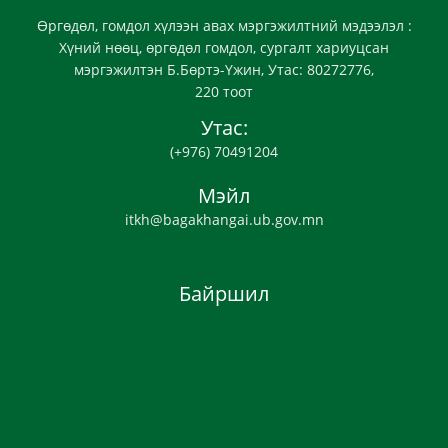
Өргөдөл, гомдол хүлээн авах мэргэжилтний мэдээлэл :
Хүний нөөц, өргөдөл гомдол, сургалт хариуцсан
мэргэжилтэн Б.Бөртэ-Үжин, Утас: 80272776,
220 тоот
Утас:
(+976) 70491204
Мэйл
itkh@bagakhangai.ub.gov.mn
Байршил