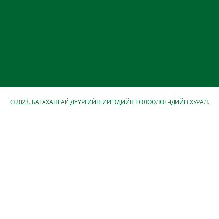
©2023. БАГАХАНГАЙ ДҮҮРГИЙН ИРГЭДИЙН ТӨЛӨӨЛӨГЧДИЙН ХУРАЛ.