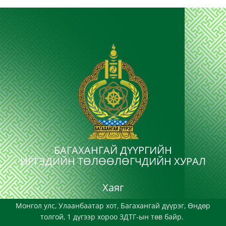
БАГАХАНГАЙ ДҮҮРГИЙН
ИРГЭДИЙН ТӨЛӨӨЛӨГЧДИЙН ХУРАЛ
Хаяг
Монгол улс, Улаанбаатар хот, Багахангай дүүрэг, Өндөр
толгой, 1 дүгээр хороо ЗДТГ-ын төв байр.