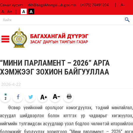
|
A-
Санал хүсэлт
itkh@bagakhangai.ub.gov.mn
(+976) 70491204
A
A+
|
A
A
“МИНИ ПАРЛАМЕНТ – 2026” АРГА
ХЭМЖЭЭГ ЗОХИОН БАЙГУУЛЛАА
2026-4-22
2
Өсвөр үеийнхний оролцоог нэмэгдүүлэх, тэдний манлайлал,
асуудал шийдвэрлэх болон илтгэх ур чадварыг хөгжүүлэх,
нийгмийн тулгамдсан асуудлаар үзэл бодлоо чөлөөтэй илэрхийлэх
боломжийг бүрдүүлэх зорилгоор “Мини парламент – 2026” арга