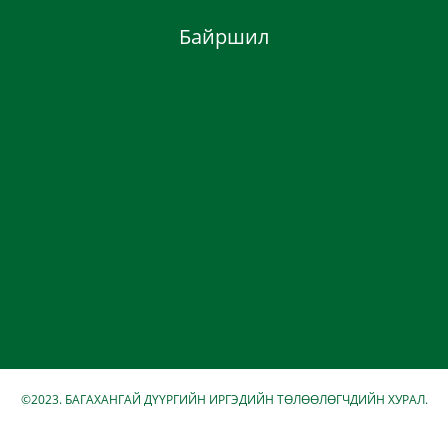
Байршил
©2023. БАГАХАНГАЙ ДҮҮРГИЙН ИРГЭДИЙН ТӨЛӨӨЛӨГЧДИЙН ХУРАЛ.