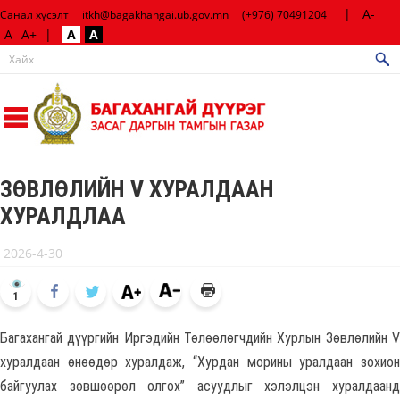
|
A-
Санал хүсэлт
itkh@bagakhangai.ub.gov.mn
(+976) 70491204
A
A+
|
A
A
ЗӨВЛӨЛИЙН V ХУРАЛДААН
ХУРАЛДЛАА
2026-4-30
1
Багахангай дүүргийн Иргэдийн Төлөөлөгчдийн Хурлын Зөвлөлийн V
хуралдаан өнөөдөр хуралдаж, “Хурдан морины уралдаан зохион
байгуулах зөвшөөрөл олгох” асуудлыг хэлэлцэн хуралдаанд