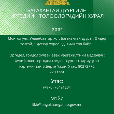
БАГАХАНГАЙ ДҮҮРГИЙН
ИРГЭДИЙН ТӨЛӨӨЛӨГЧДИЙН ХУРАЛ
Хаяг
Монгол улс, Улаанбаатар хот, Багахангай дүүрэг, Өндөр
толгой, 1 дүгээр хороо ЗДТГ-ын төв байр.
Өргөдөл, гомдол хүлээн авах мэргэжилтний мэдээлэл :
Хүний нөөц, өргөдөл гомдол, сургалт хариуцсан
мэргэжилтэн Б.Бөртэ-Үжин, Утас: 80272776,
220 тоот
Утас:
(+976) 70491204
Мэйл
itkh@bagakhangai.ub.gov.mn