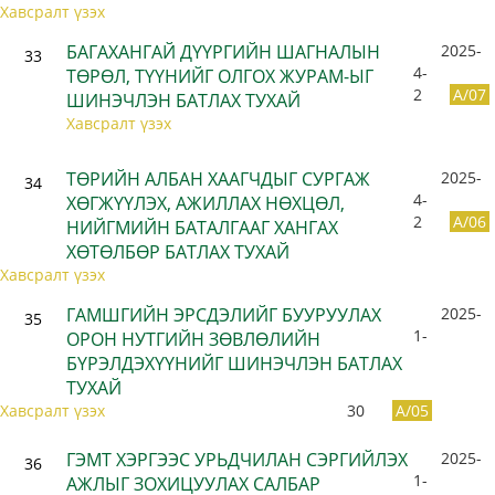
Хавсралт үзэх
БАГАХАНГАЙ ДҮҮРГИЙН ШАГНАЛЫН
2025-
33
4-
ТӨРӨЛ, ТҮҮНИЙГ ОЛГОХ ЖУРАМ-ЫГ
2
A/07
ШИНЭЧЛЭН БАТЛАХ ТУХАЙ
Хавсралт үзэх
ТӨРИЙН АЛБАН ХААГЧДЫГ СУРГАЖ
2025-
34
4-
ХӨГЖҮҮЛЭХ, АЖИЛЛАХ НӨХЦӨЛ,
2
A/06
НИЙГМИЙН БАТАЛГААГ ХАНГАХ
ХӨТӨЛБӨР БАТЛАХ ТУХАЙ
Хавсралт үзэх
ГАМШГИЙН ЭРСДЭЛИЙГ БУУРУУЛАХ
2025-
35
1-
ОРОН НУТГИЙН ЗӨВЛӨЛИЙН
БҮРЭЛДЭХҮҮНИЙГ ШИНЭЧЛЭН БАТЛАХ
ТУХАЙ
Хавсралт үзэх
30
A/05
ГЭМТ ХЭРГЭЭС УРЬДЧИЛАН СЭРГИЙЛЭХ
2025-
36
1-
АЖЛЫГ ЗОХИЦУУЛАХ САЛБАР