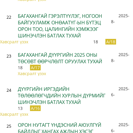
БАГАХАНГАЙ ГЭРЭЛТҮҮЛЭГ, НОГООН
2025-
22
8-
БАЙГУУЛАМЖ ОНӨААТҮГ-ЫН БҮТЭЦ
ОРОН ТОО, ЦАЛИНГИЙН ХЭМЖЭЭГ
ШИНЭЧЛЭН БАТЛАХ ТУХАЙ
Хавсралт үзэх
18
A/18
БАГАХАНГАЙ ДҮҮРГИЙН 2025 ОНЫ
2025-
23
8-
ТӨСӨВТ ӨӨРЧЛӨЛТ ОРУУЛАХ ТУХАЙ
18
A/17
Хавсралт үзэх
ДҮҮРГИЙН ИРГЭДИЙН
2025-
24
6-
ТӨЛӨӨЛӨГЧДИЙН ХУРЛЫН ДҮРМИЙГ
ШИНЭЧЛЭН БАТЛАХ ТУХАЙ
13
A/16
Хавсралт үзэх
ОРОН НУТАГТ ҮНДЭСНИЙ АЮУЛГҮЙ
2025-
25
6-
БАЙДЛЫГ ХАНГАХ АЖЛЫН ХЭСЭГ