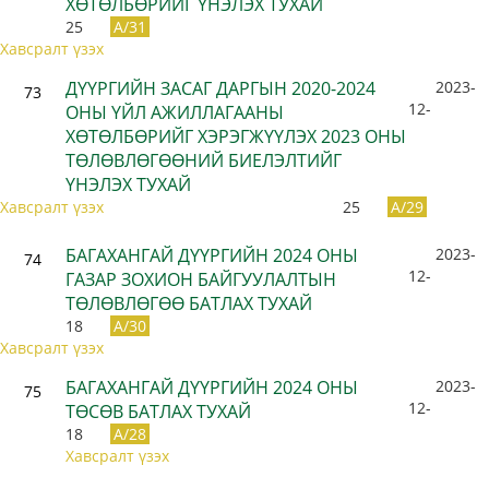
ХӨТӨЛБӨРИЙГ ҮНЭЛЭХ ТУХАЙ
25
A/31
Хавсралт үзэх
ДҮҮРГИЙН ЗАСАГ ДАРГЫН 2020-2024
2023-
73
12-
ОНЫ ҮЙЛ АЖИЛЛАГААНЫ
ХӨТӨЛБӨРИЙГ ХЭРЭГЖҮҮЛЭХ 2023 ОНЫ
ТӨЛӨВЛӨГӨӨНИЙ БИЕЛЭЛТИЙГ
ҮНЭЛЭХ ТУХАЙ
Хавсралт үзэх
25
A/29
БАГАХАНГАЙ ДҮҮРГИЙН 2024 ОНЫ
2023-
74
12-
ГАЗАР ЗОХИОН БАЙГУУЛАЛТЫН
ТӨЛӨВЛӨГӨӨ БАТЛАХ ТУХАЙ
18
A/30
Хавсралт үзэх
БАГАХАНГАЙ ДҮҮРГИЙН 2024 ОНЫ
2023-
75
12-
ТӨСӨВ БАТЛАХ ТУХАЙ
18
A/28
Хавсралт үзэх