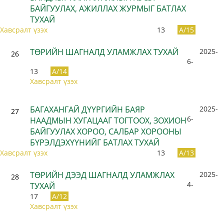
БАЙГУУЛАХ, АЖИЛЛАХ ЖУРМЫГ БАТЛАХ
ТУХАЙ
Хавсралт үзэх
13
A/15
ТӨРИЙН ШАГНАЛД УЛАМЖЛАХ ТУХАЙ
2025-
26
6-
13
A/14
Хавсралт үзэх
БАГАХАНГАЙ ДҮҮРГИЙН БАЯР
2025-
27
6-
НААДМЫН ХУГАЦААГ ТОГТООХ, ЗОХИОН
БАЙГУУЛАХ ХОРОО, САЛБАР ХОРООНЫ
БҮРЭЛДЭХҮҮНИЙГ БАТЛАХ ТУХАЙ
Хавсралт үзэх
13
A/13
ТӨРИЙН ДЭЭД ШАГНАЛД УЛАМЖЛАХ
2025-
28
4-
ТУХАЙ
17
A/12
Хавсралт үзэх