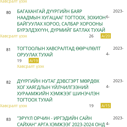
Хавсралт үзэх
БАГАХАНГАЙ ДҮҮРГИЙН БАЯР
2023-
80
6-
НААДМЫН ХУГАЦААГ ТОГТООХ, ЗОХИОН
БАЙГУУЛАХ ХОРОО, САЛБАР ХОРООНЫ
БҮРЭЛДЭХҮҮН, ДҮРМИЙГ БАТЛАХ ТУХАЙ
Хавсралт үзэх
26
A/20
ТОГТООЛЫН ХАВСРАЛТАД ӨӨРЧЛӨЛТ
2023-
81
4-
ОРУУЛАХ ТУХАЙ
19
A/19
Хавсралт үзэх
ДҮҮРГИЙН НУТАГ ДЭВСГЭРТ МӨРДӨХ
2023-
82
4-
ХОГ ХАЯГДЛЫН ҮЙЛЧИЛГЭЭНИЙ
ХУРААМЖИЙН ХЭМЖЭЭГ ШИНЭЧЛЭН
ТОГТООХ ТУХАЙ
Хавсралт үзэх
19
A/15
"ЭРҮҮЛ ОРЧИН - ИРГЭДИЙН САЙН
2023-
83
4-
САЙХАН" АРГА ХЭМЖЭЭГ 2023-2024 ОНД