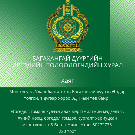
БАГАХАНГАЙ ДҮҮРГИЙН
ИРГЭДИЙН ТӨЛӨӨЛӨГЧДИЙН ХУРАЛ
Хаяг
Монгол улс, Улаанбаатар хот, Багахангай дүүрэг, Өндөр
толгой, 1 дүгээр хороо ЗДТГ-ын төв байр.
Өргөдөл, гомдол хүлээн авах мэргэжилтний мэдээлэл :
Хүний нөөц, өргөдөл гомдол, сургалт хариуцсан
мэргэжилтэн Б.Бөртэ-Үжин, Утас: 80272776,
220 тоот