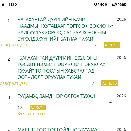
#
Нэр
Огноо
Дугаар
БАГАХАНГАЙ ДҮҮРГИЙН БАЯР
2026-
1
6-
НААДМЫН ХУГАЦААГ ТОГТООХ, ЗОХИОН
БАЙГУУЛАХ ХОРОО, САЛБАР ХОРООНЫ
БҮРЭЛДЭХҮҮНИЙГ БАТЛАХ ТУХАЙ
Хавсралт үзэх
12
A/26/13
"БАГАХАНГАЙ ДҮҮРГИЙН 2026 ОНЫ
2026-
2
5-
ТӨСӨВТ НЭМЭЛТ ӨӨРЧЛӨЛТ ОРУУЛАХ
ТУХАЙ" ТОГТООЛЫН ХАВСРАЛТАД
ӨӨРЧЛӨЛТ ОРУУЛАХ ТУХАЙ
Хавсралт үзэх
7
A/26/12
ГУДАМЖ, ЗАМД НЭР ОЛГОХ ТУХАЙ
2026-
3
4-
17
A/26/11
Хавсралт үзэх
МАЛЫН ТОО ТОЛГОЙД НОГДУУЛАХ
2026-
4