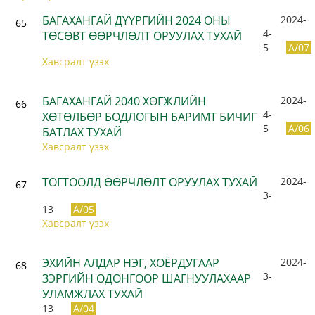
БАГАХАНГАЙ ДҮҮРГИЙН 2024 ОНЫ
2024-
65
4-
ТӨСӨВТ ӨӨРЧЛӨЛТ ОРУУЛАХ ТУХАЙ
5
A/07
Хавсралт үзэх
БАГАХАНГАЙ 2040 ХӨГЖЛИЙН
2024-
66
4-
ХӨТӨЛБӨР БОДЛОГЫН БАРИМТ БИЧИГ
5
A/06
БАТЛАХ ТУХАЙ
Хавсралт үзэх
ТОГТООЛД ӨӨРЧЛӨЛТ ОРУУЛАХ ТУХАЙ
2024-
67
3-
13
A/05
Хавсралт үзэх
ЭХИЙН АЛДАР НЭГ, ХОЁРДУГААР
2024-
68
3-
ЗЭРГИЙН ОДОНГООР ШАГНУУЛАХААР
УЛАМЖЛАХ ТУХАЙ
13
A/04