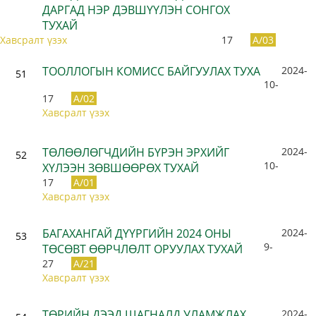
ДАРГАД НЭР ДЭВШҮҮЛЭН СОНГОХ
ТУХАЙ
Хавсралт үзэх
17
A/03
ТООЛЛОГЫН КОМИСС БАЙГУУЛАХ ТУХА
2024-
51
10-
17
A/02
Хавсралт үзэх
ТӨЛӨӨЛӨГЧДИЙН БҮРЭН ЭРХИЙГ
2024-
52
10-
ХҮЛЭЭН ЗӨВШӨӨРӨХ ТУХАЙ
17
A/01
Хавсралт үзэх
БАГАХАНГАЙ ДҮҮРГИЙН 2024 ОНЫ
2024-
53
9-
ТӨСӨВТ ӨӨРЧЛӨЛТ ОРУУЛАХ ТУХАЙ
27
A/21
Хавсралт үзэх
ТӨРИЙН ДЭЭД ШАГНАЛД УЛАМЖЛАХ
2024-