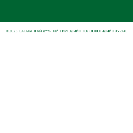
©2023. БАГАХАНГАЙ ДҮҮРГИЙН ИРГЭДИЙН ТӨЛӨӨЛӨГЧДИЙН ХУРАЛ.