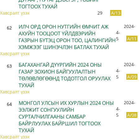
ТОГТООХ ТУХАЙ
Хавсралт үзэх
29
A/13
ИЛЧ ОРД ОРОН НУТГИЙН ӨМЧИТ АЖ
2024-
62
4-
АХУЙН ТООЦООТ ҮЙЛДВЭРИЙН
5
A/11
ГАЗРЫН БҮТЭЦ ОРОН ТОО, ЦАЛИНГИЙН
ХЭМЖЭЭГ ШИНЭЧЛЭН БАТЛАХ ТУХАЙ
Хавсралт үзэх
БАГАХАНГАЙ ДҮҮРГИЙН 2024 ОНЫ
2024-
63
4-
ГАЗАР ЗОХИОН БАЙГУУЛАЛТЫН
5
A/09
ТӨЛӨВЛӨГӨӨНД ТОДОТГОЛ ОРУУЛАХ
ТУХАЙ
Хавсралт үзэх
МОНГОЛ УЛСЫН ИХ ХУРЛЫН 2024 ОНЫ
2024-
64
4-
ЭЭЛЖИТ СОНГУУЛИЙН
5
A/08
СУРТАЛЧИЛГААНЫ САМБАР
БАЙРЛУУЛАХ БАЙРШИЛ ТОГТООХ
ТУХАЙ
Хавсралт үзэх