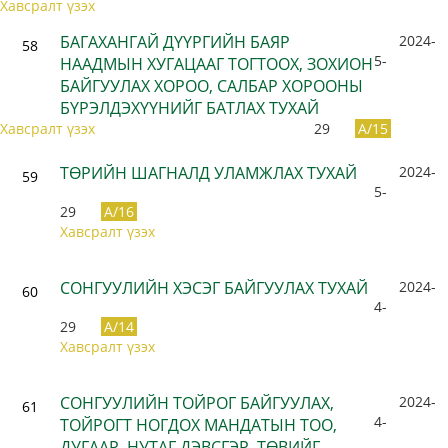
Хавсралт үзэх
БАГАХАНГАЙ ДҮҮРГИЙН БАЯР
2024-
58
5-
НААДМЫН ХУГАЦААГ ТОГТООХ, ЗОХИОН
БАЙГУУЛАХ ХОРОО, САЛБАР ХОРООНЫ
БҮРЭЛДЭХҮҮНИЙГ БАТЛАХ ТУХАЙ
Хавсралт үзэх
29
A/15
ТӨРИЙН ШАГНАЛД УЛАМЖЛАХ ТУХАЙ
2024-
59
5-
29
A/16
Хавсралт үзэх
СОНГУУЛИЙН ХЭСЭГ БАЙГУУЛАХ ТУХАЙ
2024-
60
4-
29
A/14
Хавсралт үзэх
СОНГУУЛИЙН ТОЙРОГ БАЙГУУЛАХ,
2024-
61
4-
ТОЙРОГТ НОГДОХ МАНДАТЫН ТОО,
ДУГААР, НУТАГ ДЭВСГЭР, ТӨВИЙГ