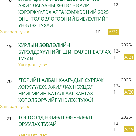
12-
АЖИЛЛАГААНЫ ХӨТӨЛБӨРИЙГ
ХЭРЭГЖҮҮЛЭХ АРГА ХЭМЖЭЭНИЙ 2025
ОНЫ ТӨЛӨВЛӨГӨӨНИЙ БИЕЛЭЛТИЙГ
ҮНЭЛЭХ ТУХАЙ
Хавсралт үзэх
16
A/22
ХУРЛЫН ЗӨВЛӨЛИЙН
2025-
19
12-
БҮРЭЛДЭХҮҮНИЙГ ШИНЭЧЛЭН БАТЛАХ
1
A/21
ТУХАЙ
Хавсралт үзэх
"ТӨРИЙН АЛБАН ХААГЧДЫГ СУРГАЖ
2025-
20
12-
ХӨГЖҮҮЛЭХ, АЖИЛЛАХ НӨХЦӨЛ,
1
A/20
НИЙГМИЙН БАТАЛГААГ ХАНГАХ
ХӨТӨЛБӨР"-ИЙГ ҮНЭЛЭХ ТУХАЙ
Хавсралт үзэх
ТОГТООЛД НЭМЭЛТ ӨӨРЧЛӨЛТ
2025-
21
12-
ОРУУЛАХ ТУХАЙ
1
A/19
Хавсралт үзэх