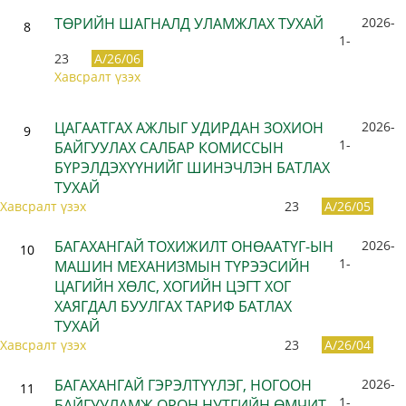
ТӨРИЙН ШАГНАЛД УЛАМЖЛАХ ТУХАЙ
2026-
8
1-
23
A/26/06
Хавсралт үзэх
ЦАГААТГАХ АЖЛЫГ УДИРДАН ЗОХИОН
2026-
9
1-
БАЙГУУЛАХ САЛБАР КОМИССЫН
БҮРЭЛДЭХҮҮНИЙГ ШИНЭЧЛЭН БАТЛАХ
ТУХАЙ
Хавсралт үзэх
23
A/26/05
БАГАХАНГАЙ ТОХИЖИЛТ ОНӨААТҮГ-ЫН
2026-
10
1-
МАШИН МЕХАНИЗМЫН ТҮРЭЭСИЙН
ЦАГИЙН ХӨЛС, ХОГИЙН ЦЭГТ ХОГ
ХАЯГДАЛ БУУЛГАХ ТАРИФ БАТЛАХ
ТУХАЙ
Хавсралт үзэх
23
A/26/04
БАГАХАНГАЙ ГЭРЭЛТҮҮЛЭГ, НОГООН
2026-
11
1-
БАЙГУУЛАМЖ ОРОН НУТГИЙН ӨМЧИТ