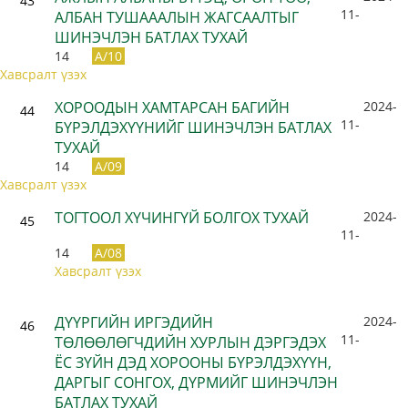
43
11-
АЛБАН ТУШАААЛЫН ЖАГСААЛТЫГ
ШИНЭЧЛЭН БАТЛАХ ТУХАЙ
14
A/10
Хавсралт үзэх
ХОРООДЫН ХАМТАРСАН БАГИЙН
2024-
44
11-
БҮРЭЛДЭХҮҮНИЙГ ШИНЭЧЛЭН БАТЛАХ
ТУХАЙ
14
A/09
Хавсралт үзэх
ТОГТООЛ ХҮЧИНГҮЙ БОЛГОХ ТУХАЙ
2024-
45
11-
14
A/08
Хавсралт үзэх
ДҮҮРГИЙН ИРГЭДИЙН
2024-
46
11-
ТӨЛӨӨЛӨГЧДИЙН ХУРЛЫН ДЭРГЭДЭХ
ЁС ЗҮЙН ДЭД ХОРООНЫ БҮРЭЛДЭХҮҮН,
ДАРГЫГ СОНГОХ, ДҮРМИЙГ ШИНЭЧЛЭН
БАТЛАХ ТУХАЙ