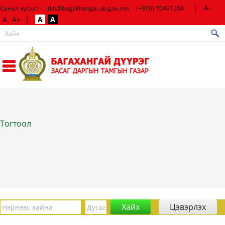
|
A-
Санал хүсэлт
itkh@bagakhangai.ub.gov.mn
(+976) 70491204
A
A+
|
A
A
Тогтоол