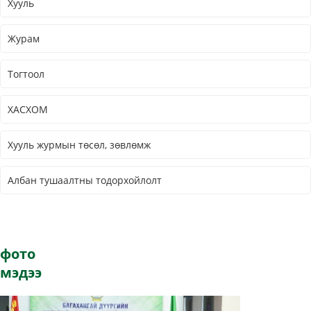
Хууль
Журам
Тогтоол
ХАСХОМ
Хууль журмын төсөл, зөвлөмж
Албан тушаалтны тодорхойлолт
фото
мэдээ