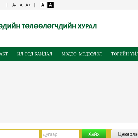
|
A-
A
A+
|
A
A
 АКТ
ИЛ ТОД БАЙДАЛ
МЭДЭЭ, МЭДЭЭЛЭЛ
ТӨРИЙН ҮЙ