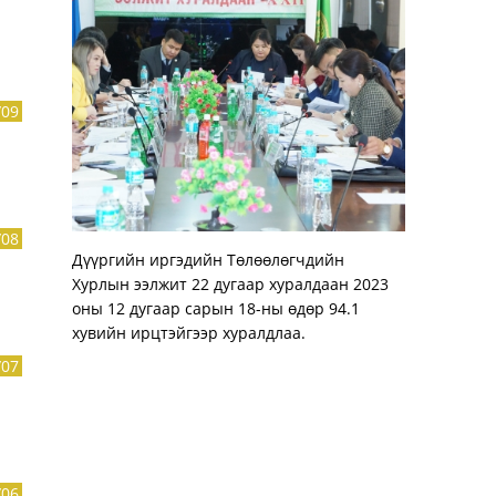
/09
/08
Дүүргийн иргэдийн Төлөөлөгчдийн
Хурлын ээлжит 22 дугаар хуралдаан 2023
оны 12 дугаар сарын 18-ны өдөр 94.1
хувийн ирцтэйгээр хуралдлаа.
/07
/06