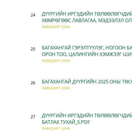
ДҮҮРГИЙН ИРГЭДИЙН ТӨЛӨӨЛӨГЧДИЙ
24
ХӨМРӨГӨӨС ЛАВЛАГАА, МЭДЭЭЛЭЛ ОЛ
Хавсралт үзэх
БАГАХАНГАЙ ГЭРЭЛТҮҮЛЭГ, НОГООН 
25
ОРОН ТОО, ЦАЛИНГИЙН ХЭМЖЭЭГ ШИ
Хавсралт үзэх
БАГАХАНГАЙ ДҮҮРГИЙН 2025 ОНЫ ТӨ
26
Хавсралт үзэх
ДҮҮРГИЙН ИРГЭДИЙН ТӨЛӨӨЛӨГЧДИ
27
БАТЛАХ ТУХАЙ_5.PDF
Хавсралт үзэх