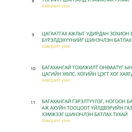
8
Хавсралт үзэх
ЦАГААТГАХ АЖЛЫГ УДИРДАН ЗОХИОН
9
БҮРЭЛДЭХҮҮНИЙГ ШИНЭЧЛЭН БАТЛАХ
Хавсралт үзэх
БАГАХАНГАЙ ТОХИЖИЛТ ОНӨААТҮГ-
10
ЦАГИЙН ХӨЛС, ХОГИЙН ЦЭГТ ХОГ ХАЯГ
Хавсралт үзэх
БАГАХАНГАЙ ГЭРЭЛТҮҮЛЭГ, НОГООН 
11
АЖ АХУЙН ТООЦООТ ҮЙЛДВЭРИЙН ГА
ХЭМЖЭЭГ ШИНЭЧЛЭН БАТЛАХ ТУХАЙ
Хавсралт үзэх