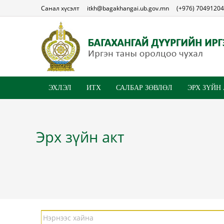
Санал хүсэлт
itkh@bagakhangai.ub.gov.mn
(+976) 70491204
ЭХЛЭЛ
ИТХ
САЛБАР ЗӨВЛӨЛ
ЭРХ ЗҮЙН
Эрх зүйн акт