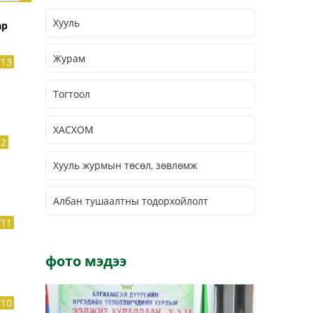
Хууль
ар
Журам
/13
Тогтоол
ХАСХОМ
12
Хууль журмын төсөл, зөвлөмж
Албан тушаалтны тодорхойлолт
/11
фото мэдээ
/10