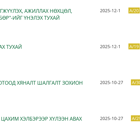
ӨГЖҮҮЛЭХ, АЖИЛЛАХ НӨХЦӨЛ,
2025-12-1
A/20
ӨР"-ИЙГ ҮНЭЛЭХ ТУХАЙ
АХ ТУХАЙ
2025-12-1
A/19
ОТООД ХЯНАЛТ ШАЛГАЛТ ЗОХИОН
2025-10-27
A/3
ЦАХИМ ХЭЛБЭРЭЭР ХҮЛЭЭН АВАХ
2025-10-27
A/2