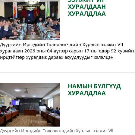
ХУРАЛДААН
ХУРАЛДЛАА
Дүүргийн Иргэдийн Төлөөлөгчдийн Хурлын ээлжит VII 
хуралдаан 2026 оны 04 дүгээр сарын 17-ны өдөр 92 хувийн 
ирцтэйгээр хуралдаж дараах асуудлуудыг хэлэлцэн 
баталлаа.
НАМЫН БҮЛГҮҮД
ХУРАЛДЛАА
Дүүргийн Иргэдийн Төлөөлөгчдийн Хурлын ээлжит VII