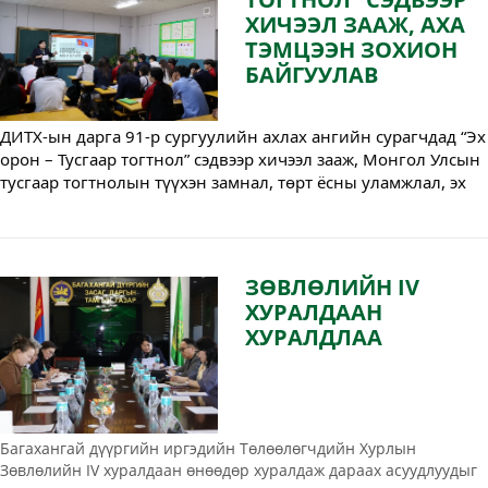
ХИЧЭЭЛ ЗААЖ, АХА
ТЭМЦЭЭН ЗОХИОН
БАЙГУУЛАВ
ДИТХ-ын дарга 91-р сургуулийн ахлах ангийн сурагчдад “Эх
орон – Тусгаар тогтнол” сэдвээр хичээл зааж, Монгол Улсын
тусгаар тогтнолын түүхэн замнал, төрт ёсны уламжлал, эх
оронч үзлийн ач холбогдол, өнөөгийн залуучуудын үүрэг
хариуцлага, үе тэнгийн дээрэлхэлтийн талаар дэлгэрэнгүй
мэдээлэл өглөө.
ЗӨВЛӨЛИЙН IV
ХУРАЛДААН
ХУРАЛДЛАА
Багахангай дүүргийн иргэдийн Төлөөлөгчдийн Хурлын
Зөвлөлийн IV хуралдаан өнөөдөр хуралдаж дараах асуудлуудыг