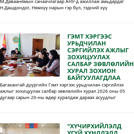
М.Даваанямын санаачлагаар АНУ-д ажиллаж амьдардаг 
Н.Дашдондог, Нямхүү нарын гэр бүл, тэдний хүү 
Ууганбаярын зүгээс "Эх үрсийн баяр"-ыг тохиолдуулан 
дүүргийн 100 хүүхдэд гарын бэлэг гардуулан өгөв.
ГЭМТ ХЭРГЭЭС
УРЬДЧИЛАН
СЭРГИЙЛЭХ АЖЛЫГ
ЗОХИЦУУЛАХ
САЛБАР ЗӨВЛӨЛИЙН
ХУРАЛ ЗОХИОН
БАЙГУУЛАГДЛАА
Багахангай дүүргийн Гэмт хэргээс урьдчилан сэргийлэх 
ажлыг зохицуулах салбар зөвлөлийн хурал 2026 оны 05 
дугаар сарын 20-ны өдөр хуралдаж дараах асуудлыг 
хэлэлцлээ.
“ХҮЧИРХИЙЛЭЛД
ҮГҮЙ ХҮНДЛЭЛД