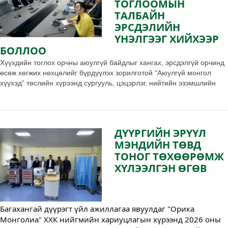
ТОГЛООМЫН
ТАЛБАЙН
ЭРСДЭЛИЙН
ҮНЭЛГЭЭГ ХИЙХЭЭР
БОЛЛОО
Хүүхдийн тоглох орчны аюулгүй байдлыг хангах, эрсдэлгүй орчинд
өсөж хөгжих нөхцөлийг бүрдүүлэх зорилготой “Аюулгүй монгол
хүүхэд” төслийн хүрээнд сургууль, цэцэрлэг, нийтийн эзэмшлийн
тоглоомын талбайд нарийвчилсан эрсдэлийн үнэлгээ хийж,
хүүхдийн зорчих, тоглох орчинд үүсэж болзошгүй аюул, эрсдэлийг
илрүүлэн, бууруулах арга хэмжээг үе шаттай хэрэгжүүлэхээр
боллоо.
ДҮҮРГИЙН ЭРҮҮЛ
МЭНДИЙН ТӨВД
ТОНОГ ТӨХӨӨРӨМЖ
ХҮЛЭЭЛГЭН ӨГӨВ
Багахангай дүүрэгт үйл ажиллагаа явуулдаг "Орика
Монголиа" ХХК нийгмийн хариуцлагын хүрээнд 2026 оны