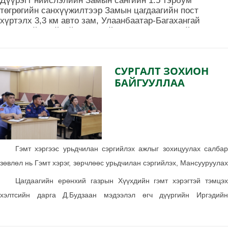
Дүүрэгт нийслэлийн Замын сангийн 1.5 тэрбум
төгрөгийн санхүүжилтээр Замын цагдаагийн пост
хүртэлх 3,3 км авто зам, Улаанбаатар-Багахангай
чиглэлийн нийтийн тээврийн автобусны эцсийн
зогсоол, хороолол доторх зам засварын ажлууд хийгдэж
байна.
СУРГАЛТ ЗОХИОН
БАЙГУУЛЛАА
Гэмт хэргээс урьдчилан сэргийлэх ажлыг зохицуулах салбар
зөвлөл нь Гэмт хэрэг, зөрчлөөс урьдчилан сэргийлэх, Мансууруулах
эм, сэтгэцэд нөлөөлөх бодисын хор хөнөөлөөс урьдчилан
Цагдаагийн ерөнхий газрын Хүүхдийн гэмт хэрэгтэй тэмцэх
сэргийлэх талаар сургалт зохион байгууллаа.
хэлтсийн дарга Д.Будзаан мэдээлэл өгч дүүргийн Иргэдийн
төлөөлөгчдийн хурал, Онцгой байдлын хэлтсийн 31 албан хаагчид
сургалтад хамрагдсан.