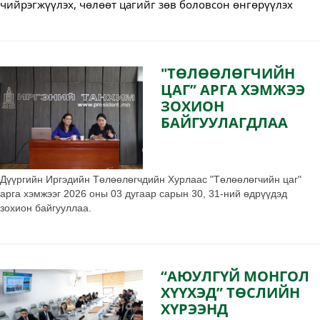
чийрэгжүүлэх, чөлөөт цагийг зөв боловсон өнгөрүүлэх
нөхцөлийг бүрдүүлэх зорилгоор 15 хүүхдийн иж бүрэн
хувцсыг Биеийн тамир, спортын хороонд хүлээлгэн өглөө.
"ТӨЛӨӨЛӨГЧИЙН
ЦАГ” АРГА ХЭМЖЭЭ
ЗОХИОН
БАЙГУУЛАГДЛАА
Дүүргийн Иргэдийн Төлөөлөгчдийн Хурлаас "Төлөөлөгчийн цаг"
арга хэмжээг 2026 оны 03 дугаар сарын 30, 31-ний өдрүүдэд
зохион байгууллаа.
“АЮУЛГҮЙ МОНГОЛ
ХҮҮХЭД” ТӨСЛИЙН
ХҮРЭЭНД