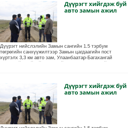
Дүүрэгт хийгдэж буй
авто замын ажил
Дүүрэгт нийслэлийн Замын сангийн 1.5 тэрбум
төгрөгийн санхүүжилтээр Замын цагдаагийн пост
хүртэлх 3,3 км авто зам, Улаанбаатар-Багахангай
чиглэлийн нийтийн тээврийн автобусны эцсийн
зогсоол, хороолол доторх зам засварын ажлууд хийгдэж
байна.
Дүүрэгт хийгдэж буй
авто замын ажил