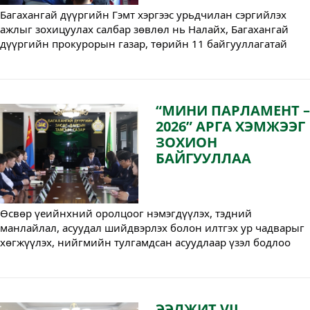
Багахангай дүүргийн Гэмт хэргээс урьдчилан сэргийлэх 
ажлыг зохицуулах салбар зөвлөл нь Налайх, Багахангай 
дүүргийн прокурорын газар, төрийн 11 байгууллагатай 
хамтран хүний эрх, эрх чөлөөг хангах, зөрчигдсөн эрхийг 
сэргээх зорилгоор “Таны эрхийг хамгаалъя” өдөрлөгийг 
зохион байгууллаа.
“МИНИ ПАРЛАМЕНТ –
2026” АРГА ХЭМЖЭЭГ
ЗОХИОН
БАЙГУУЛЛАА
Өсвөр үеийнхний оролцоог нэмэгдүүлэх, тэдний 
манлайлал, асуудал шийдвэрлэх болон илтгэх ур чадварыг 
хөгжүүлэх, нийгмийн тулгамдсан асуудлаар үзэл бодлоо 
чөлөөтэй илэрхийлэх боломжийг бүрдүүлэх зорилгоор 
“Мини парламент – 2026” арга хэмжээг амжилттай зохион 
байгууллаа.
ЭЭЛЖИТ VII