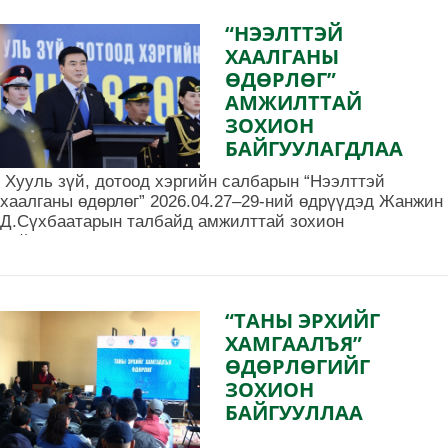
“НЭЭЛТТЭЙ
ХААЛГАНЫ
ӨДӨРЛӨГ”
АМЖИЛТТАЙ
ЗОХИОН
БАЙГУУЛАГДЛАА
Хууль зүй, дотоод хэргийн салбарын “Нээлттэй
хаалганы өдөрлөг” 2026.04.27–29-ний өдрүүдэд Жанжин
Д.Сүхбаатарын талбайд амжилттай зохион
байгуулагдлаа.
“ТАНЫ ЭРХИЙГ
ХАМГААЛЪЯ”
ӨДӨРЛӨГИЙГ
ЗОХИОН
БАЙГУУЛЛАА