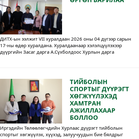
ДИТХ-ын ээлжит VII хуралдаан 2026 оны 04 дүгээр сарын
17-ны өдөр хуралдана. Хуралдаанаар хэлэлцүүлэхээр
дүүргийн Засаг дарга А.Сүхболдоос Хурлын дарга
Ф.Мөнхгэрэлд дараах асуудлуудыг өргөн барилаа.
ТИЙБОЛЫН
СПОРТЫГ ДҮҮРЭГТ
ХӨГЖҮҮЛЭХЭД
ХАМТРАН
АЖИЛЛАХААР
БОЛЛОО
Иргэдийн Төлөөлөгчдийн Хурлаас дүүрэгт тийболын
спортыг хөгжүүлэх, хүүхэд, залуучуудын бие бялдрыг