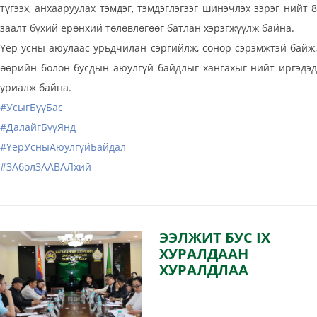
түгээх, анхааруулах тэмдэг, тэмдэглэгээг шинэчлэх зэрэг нийт 8
заалт бүхий ерөнхий төлөвлөгөөг батлан хэрэгжүүлж байна.
Үер усны аюулаас урьдчилан сэргийлж, сонор сэрэмжтэй байж,
өөрийн болон бусдын аюулгүй байдлыг хангахыг нийт иргэдэд
уриалж байна.
#УсыгБүүБас
#ДалайгБүүЯнд
#ҮерУсныАюулгүйБайдал
#ЗАболЗААВАЛхий
ЭЭЛЖИТ БУС IX
ХУРАЛДААН
ХУРАЛДЛАА