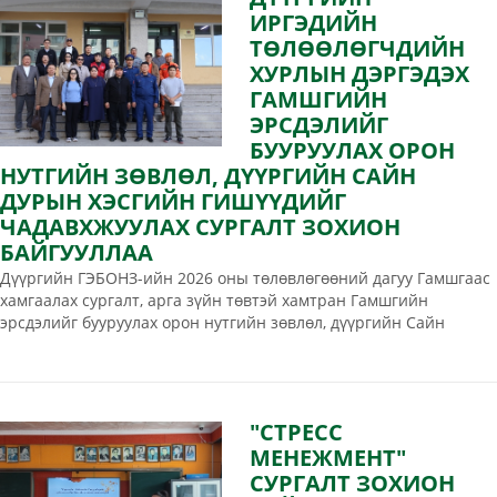
байдлын эсрэг гэмт хэрэг, зөрчлөөс урьдчилан сэргийлэх 
ИРГЭДИЙН
чиглэлээр “Хүчирхийлэлд үгүй, Хүндлэлд тийм” нээлттэй 
ТӨЛӨӨЛӨГЧДИЙН
хаалганы өдөрлөгийг зохион байгууллаа.
ХУРЛЫН ДЭРГЭДЭХ
ГАМШГИЙН
ЭРСДЭЛИЙГ
БУУРУУЛАХ ОРОН
НУТГИЙН ЗӨВЛӨЛ, ДҮҮРГИЙН САЙН
ДУРЫН ХЭСГИЙН ГИШҮҮДИЙГ
ЧАДАВХЖУУЛАХ СУРГАЛТ ЗОХИОН
БАЙГУУЛЛАА
Дүүргийн ГЭБОНЗ-ийн 2026 оны төлөвлөгөөний дагуу Гамшгаас
хамгаалах сургалт, арга зүйн төвтэй хамтран Гамшгийн
эрсдэлийг бууруулах орон нутгийн зөвлөл, дүүргийн Сайн
дурын гишүүдийг чадавхжуулах сургалтыг 2026 оны 05 дугаар
сарын 15-ны өдөр зохион байгууллаа. Сургалтын хүрээнд: 1
"СТРЕСС
МЕНЕЖМЕНТ"
СУРГАЛТ ЗОХИОН