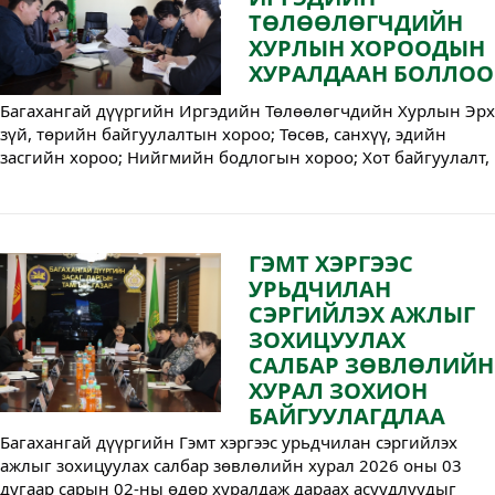
ТӨЛӨӨЛӨГЧДИЙН
ХУРЛЫН ХОРООДЫН
ХУРАЛДААН БОЛЛОО
Багахангай дүүргийн Иргэдийн Төлөөлөгчдийн Хурлын Эрх
зүй, төрийн байгуулалтын хороо; Төсөв, санхүү, эдийн
засгийн хороо; Нийгмийн бодлогын хороо; Хот байгуулалт,
дэд бүтцийн хороо; Байгаль орчин, хүнс, хөдөө аж ахуйн
хороод хуралдаж, Хурлын хороодын 2026 оны үйл
ажиллагааны төлөвлөгөөний төслийг хэлэлцэн,
төлөөлөгчдийн саналыг тусган, Иргэдийн Төлөөлөгчдийн
ГЭМТ ХЭРГЭЭС
Хурлын Зөвлөлийн хуралдаанаар хэлэлцүүлэхээр боллоо.
УРЬДЧИЛАН
СЭРГИЙЛЭХ АЖЛЫГ
ЗОХИЦУУЛАХ
САЛБАР ЗӨВЛӨЛИЙН
ХУРАЛ ЗОХИОН
БАЙГУУЛАГДЛАА
Багахангай дүүргийн Гэмт хэргээс урьдчилан сэргийлэх
ажлыг зохицуулах салбар зөвлөлийн хурал 2026 оны 03
дугаар сарын 02-ны өдөр хуралдаж дараах асуудлуудыг