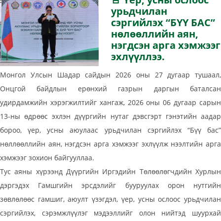
урьдчилан
сэргийлэх “БҮҮ БАС”
нөлөөллийн аян,
нэгдсэн арга хэмжээг
эхлүүллээ.
Монгол Улсын Шадар сайдын 2026 оны 27 дугаар тушаал,
Онцгой байдлын ерөнхий газрын даргын баталсан
удирдамжийн хэрэгжилтийг хангаж, 2026 оны 06 дугаар сарын
13-ны өдрөөс эхлэн дүүргийн нутаг дэвсгэрт гэнэтийн аадар
бороо, үер, усны аюулаас урьдчилан сэргийлэх “Бүү бас”
нөллөөллийн аян, нэгдсэн арга хэмжээг эхлүүлж нээлтийн арга
хэмжээг зохион байгууллаа.
Тус аяны хүрээнд Дүүргийн Иргэдийн Төлөөлөгчдийн Хурлын
дэргэдэх Гамшгийн эрсдэлийг бууруулах орон нутгийн
зөвлөлөөс гамшиг, аюулт үзэгдэл, үер, усны ослоос урьдчилан
сэргийлэх, сэрэмжлүүлэг мэдээллийг олон нийтэд шуурхай