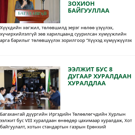
ЗОХИОН
БАЙГУУЛЛАА
Хүүхдийн хөгжил, төлөвшилд эерэг нөлөө үзүүлэх, 
хүчирхийлэлгүй зөв харилцаанд суурилсан хүмүүжлийн 
арга барилыг төлөвшүүлэх зорилгоор “Хүүхэд хүмүүжүүлэх 
эерэг арга” сургалтыг зохион байгууллаа.
ЭЭЛЖИТ БУС 8
ДУГААР ХУРАЛДААН
ХУРАЛДЛАА
Багахангай дүүргийн Иргэдийн Төлөөлөгчдийн Хурлын 
ээлжит бус VIII хуралдаан өнөөдөр цахимаар хуралдаж, Хот 
байгуулалт, хотын стандартын газрын Ерөнхий 
архитектурын баталсан “Архитектур төлөвлөлтийн 