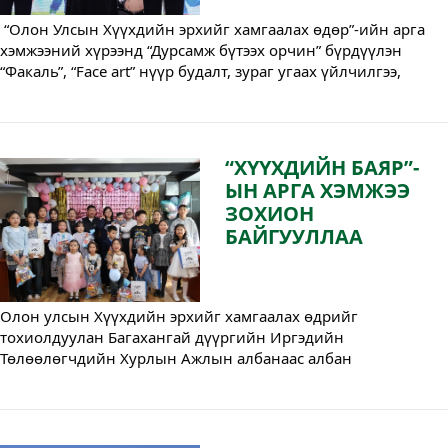
 “Олон Улсын Хүүхдийн эрхийг хамгаалах өдөр”-ийн арга 
хэмжээний хүрээнд “Дурсамж бүтээх орчин” бүрдүүлэн 
“Факаль”, “Face art” нүүр будалт, зураг угаах үйлчилгээ, 
“шидэт хайрцаг”-ны сугалаа, танин мэдэхүйн болон 
хөгжөөнт арга хэмжээнүүд зохион байгууллаа. 
“ХҮҮХДИЙН БАЯР”-
ЫН АРГА ХЭМЖЭЭ
ЗОХИОН
БАЙГУУЛЛАА
Олон улсын Хүүхдийн эрхийг хамгаалах өдрийг 
тохиолдуулан Багахангай дүүргийн Иргэдийн 
Төлөөлөгчдийн Хурлын Ажлын албанаас албан 
хаагчдынхаа бяцхан үрсэд зориулсан баярын арга хэмжээг 
зохион байгууллаа.