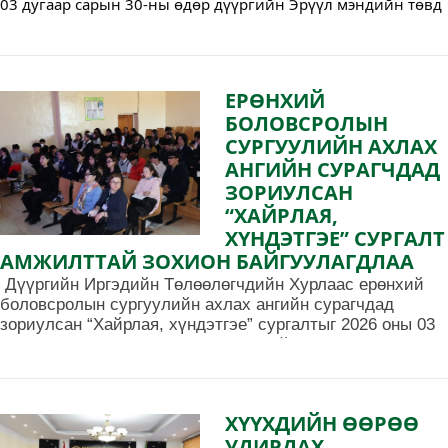
03 дугаар сарын 30-ны өдөр дүүргийн Эрүүл мэндийн төвд
20.0 сая төгрөгийн үнэ бүхий ариутгал, халдваргүйдэл,
физик эмчилгээний тоног төхөөрөмж авч хүлээлгэн өглөө.
ЕРӨНХИЙ
БОЛОВСРОЛЫН
СУРГУУЛИЙН АХЛАХ
АНГИЙН СУРАГЧДАД
ЗОРИУЛСАН
“ХАЙРЛАЯ,
ХҮНДЭТГЭЕ” СУРГАЛТ
АМЖИЛТТАЙ ЗОХИОН БАЙГУУЛАГДЛАА
Дүүргийн Иргэдийн Төлөөлөгчдийн Хурлаас ерөнхий
боловсролын сургуулийн ахлах ангийн сурагчдад
зориулсан “Хайрлая, хүндэтгэе” сургалтыг 2026 оны 03
дугаар сарын 26-ны өдөр амжилттай зохион
байгууллаа.
ХҮҮХДИЙН ӨӨРӨӨ
УДИРДАХ