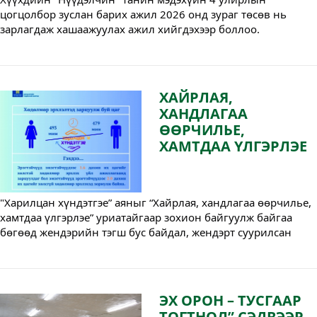
цогцолбор зуслан барих ажил 2026 онд зураг төсөв нь
зарлагдаж хашаажуулах ажил хийгдэхээр боллоо.
ХАЙРЛАЯ,
ХАНДЛАГАА
ӨӨРЧИЛЬЕ,
ХАМТДАА ҮЛГЭРЛЭЕ
"Харилцан хүндэтгэе” аяныг “Хайрлая, хандлагаа өөрчилье,
хамтдаа үлгэрлэе” уриатайгаар зохион байгуулж байгаа
бөгөөд жендэрийн тэгш бус байдал, жендэрт суурилсан
хүчирхийллээс урьдчилан сэргийлэх, бууруулахад олон
нийт, залуучуудын оролцоог хангах, олон нийтийн
жендерийн боловсролд хувь нэмэр оруулах чиглэлийн
мэдээ, мэдээллийг түгээн дэлгэрүүлэхийг уриалж байна.
ЭХ ОРОН – ТУСГААР
ТОГТНОЛ” СЭДВЭЭР