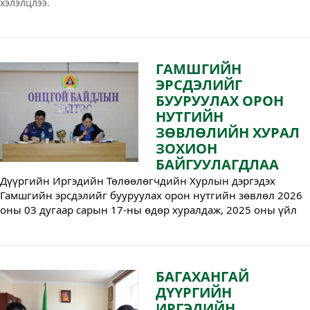
хэлэлцлээ.
ГАМШГИЙН
ЭРСДЭЛИЙГ
БУУРУУЛАХ ОРОН
НУТГИЙН
ЗӨВЛӨЛИЙН ХУРАЛ
ЗОХИОН
БАЙГУУЛАГДЛАА
Дүүргийн Иргэдийн Төлөөлөгчдийн Хурлын дэргэдэх
Гамшгийн эрсдэлийг бууруулах орон нутгийн зөвлөл 2026
оны 03 дугаар сарын 17-ны өдөр хуралдаж, 2025 оны үйл
ажиллагааны тайлан, 2026 оны төлөвлөгөөг хэлэлцэн
баталлаа.
БАГАХАНГАЙ
ДҮҮРГИЙН
ИРГЭДИЙН