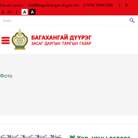
|
A-
Санал хүсэлт
itkh@bagakhangai.ub.gov.mn
(+976) 70491204
A
A+
|
A
A
Фото
🚨 Үер, усны ослоос