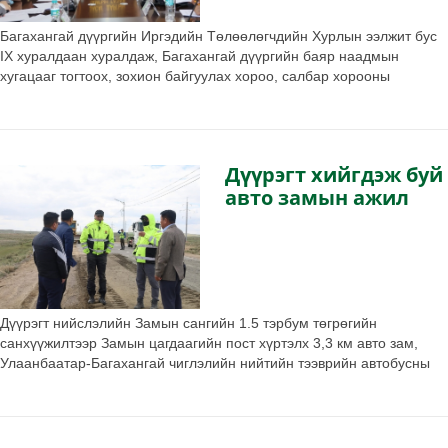
Багахангай дүүргийн Иргэдийн Төлөөлөгчдийн Хурлын ээлжит бус
IX хуралдаан хуралдаж, Багахангай дүүргийн баяр наадмын
хугацааг тогтоох, зохион байгуулах хороо, салбар хорооны
бүрэлдэхүүнийг баталлаа.
Дүүрэгт хийгдэж буй
авто замын ажил
Дүүрэгт нийслэлийн Замын сангийн 1.5 тэрбум төгрөгийн
санхүүжилтээр Замын цагдаагийн пост хүртэлх 3,3 км авто зам,
Улаанбаатар-Багахангай чиглэлийн нийтийн тээврийн автобусны
эцсийн зогсоол, хороолол доторх зам засварын ажлууд хийгдэж
байна.