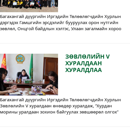
Багахангай дүүргийн Иргэдийн Төлөөлөгчдийн Хурлын 
дэргэдэх Гамшгийн эрсдэлийг бууруулах орон нутгийн 
зөвлөл, Онцгой байдлын хэлтэс, Улаан загалмайн хороо 
хамтран ерөнхий боловсролын сургуулийн ахлах ангийн 
сурагчдыг аюулт үзэгдэл, ослоос урьдчилан сэргийлэх, 
аврах ажиллагаанд оролцох, өөртөө болон бусдад анхны 
тусламж үзүүлэх мэдлэг, чадварт сурган дадлагажуулах 
ЗӨВЛӨЛИЙН V
зорилгоор 2026 оны 04 дүгээр сарын 30-ны өдөр 
ХУРАЛДААН
“Өсвөрийн аврагч-2026” тэмцээнийг амжилттай зохион 
ХУРАЛДЛАА
байгууллаа.
Багахангай дүүргийн Иргэдийн Төлөөлөгчдийн Хурлын 
Зөвлөлийн V хуралдаан өнөөдөр хуралдаж, “Хурдан 
морины уралдаан зохион байгуулах зөвшөөрөл олгох” 
асуудлыг хэлэлцэн хуралдаанд оролцсон Зөвлөлийн 
гишүүдийн 100 хувийн саналаар дэмжлээ.