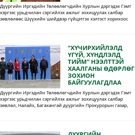
Дүүргийн Иргэдийн Төлөөлөгчдийн Хурлын дэргэдэх Гэмт 
хэргээс урьдчилан сэргийлэх ажлыг зохицуулах салбар 
зөвлөлөөс Шүүхийн шийдвэр гүйцэтгэх хэлтэст хорихоос 
өөр төрлийн ял, тэнсэх албадлагын арга хэмжээний 
хяналтыг хэрэгжүүлэхэд шаардлагатай тоног төхөөрөмжийг 
шийдвэрлэн хүлээлгэн өглөө.
“ХҮЧИРХИЙЛЭЛД
ҮГҮЙ, ХҮНДЛЭЛД
ТИЙМ” НЭЭЛТТЭЙ
ХААЛГАНЫ ӨДӨРЛӨГ
ЗОХИОН
БАЙГУУЛАГДЛАА
Дүүргийн Иргэдийн Төлөөлөгчдийн Хурлын дэргэдэх Гэмт 
хэргээс урьдчилан сэргийлэх ажлыг зохицуулах салбар 
зөвлөл, Налайх, Багахангай дүүргийн Прокурорын газар, 
Багахангай, Налайх дүүргийн тойргийн шүүхийн Тамгын 
газар, Налайх, Багахангай дүүрэг дэх Шүүхийн шийдвэр 
гүйцэтгэх хэлтэс, Шүүх шинжилгээний хэлтэс, Цагдаагийн 
хэлтэстэй хамтран хүний эрүүл мэндийн халдашгүй 
ДҮҮРГИЙН