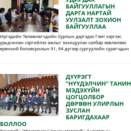
БАЙГУУЛЛАГЫН
ДАРГА НАРТАЙ
УУЛЗАЛТ ЗОХИОН
БАЙГУУЛЛАА
Иргэдийн Төлөөлөгчдийн Хурлын дэргэдэх Гэмт хэргээс
урьдчилан сэргийлэх ажлыг зохицуулах салбар зөвлөлөөс
ерөнхий боловсролын 91, 94 дүгээр сургуулийн сурагчдын
өөрөө удирдах байгууллагын дарга нартай уулзалт зохион
байгуулж, тэдэнд тулгамдаж буй асуудал, 2026 онд
хэрэгжүүлэх ажлын талаар ярилцан санал солилцлоо.
ДҮҮРЭГТ
"НҮҮДЭЛЧИН" ТАНИН
МЭДЭХҮЙН
ЦОГЦОЛБОР
ДӨРВӨН УЛИРЛЫН
ЗУСЛАН
БАРИГДАХААР
БОЛЛОО
Хүүхдийн "Нүүдэлчин" танин мэдэхүйн 4 улирлын