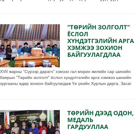
хэлэлцлээ.
"ТӨРИЙН ЗОЛГОЛТ"
ЁСЛОЛ
ХҮНДЭТГЭЛИЙН АРГА
ХЭМЖЭЭ ЗОХИОН
БАЙГУУЛАГДЛАА
XVII жарны “Сүрээр дарагч” хэмээх гал морин жилийн сар шинийн
баярын "Төрийн золголт" ёслол хүндэтгэлийн арга хэмжээ шинийн
зургааны өдөр зохион байгуулагдаж Үе үеийн Хурлын дарга, Засаг
дарга, Хурлын Төлөөлөгчид болон дүүргийн ИТХ-ын Ажлын алба,
ЗДТГ, Төрийн байгууллагуудын дарга, ажилтан албан хаагчид
оролцлоо.
ТӨРИЙН ДЭЭД ОДОН,
МЕДАЛЬ
ГАРДУУЛЛАА