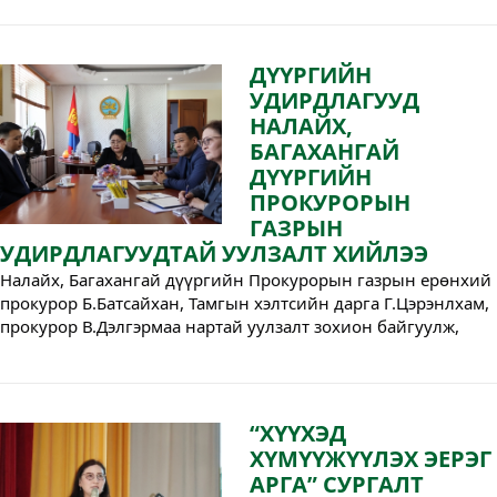
албаны албан хаагчид 10 ширхэг улиас тарьж усалгаа, 
арчилгаа хийлээ. 
ДҮҮРГИЙН
УДИРДЛАГУУД
НАЛАЙХ,
БАГАХАНГАЙ
ДҮҮРГИЙН
ПРОКУРОРЫН
ГАЗРЫН
УДИРДЛАГУУДТАЙ УУЛЗАЛТ ХИЙЛЭЭ
Налайх, Багахангай дүүргийн Прокурорын газрын ерөнхий 
прокурор Б.Батсайхан, Тамгын хэлтсийн дарга Г.Цэрэнлхам, 
прокурор В.Дэлгэрмаа нартай уулзалт зохион байгуулж, 
гэмт хэрэг, зөрчлөөс урьдчилан сэргийлэх чиглэлээр 
хамтран хэрэгжүүлэх ажлын талаар санал солилцлоо.
“ХҮҮХЭД
ХҮМҮҮЖҮҮЛЭХ ЭЕРЭГ
АРГА” СУРГАЛТ