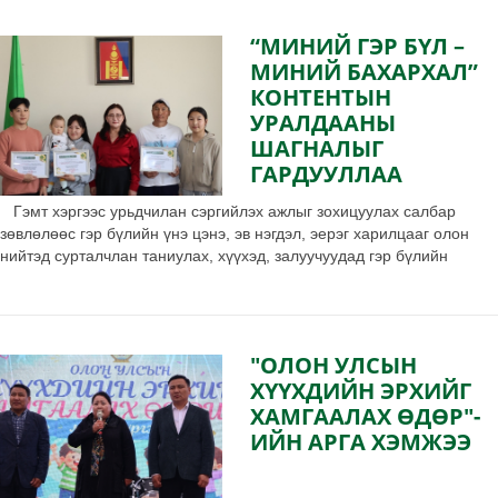
“МИНИЙ ГЭР БҮЛ –
МИНИЙ БАХАРХАЛ”
КОНТЕНТЫН
УРАЛДААНЫ
ШАГНАЛЫГ
ГАРДУУЛЛАА
Гэмт хэргээс урьдчилан сэргийлэх ажлыг зохицуулах салбар
зөвлөлөөс гэр бүлийн үнэ цэнэ, эв нэгдэл, эерэг харилцааг олон
нийтэд сурталчлан таниулах, хүүхэд, залуучуудад гэр бүлийн
халуун дулаан уур амьсгалыг бий болгох, гэр бүлийн
хүчирхийллээс урьдчилан сэргийлэх, үнэт зүйлийг түгээн
дэлгэрүүлэх зорилгоор “Миний гэр бүл – Миний бахархал”
контентын уралдааныг зохион байгууллаа.
"ОЛОН УЛСЫН
ХҮҮХДИЙН ЭРХИЙГ
ХАМГААЛАХ ӨДӨР"-
ИЙН АРГА ХЭМЖЭЭ