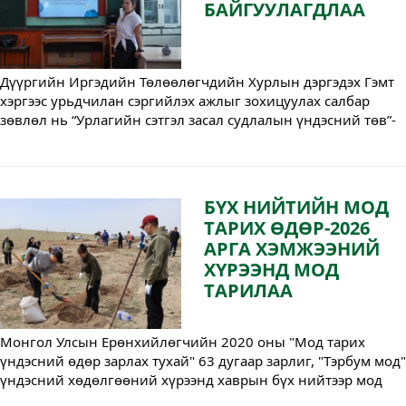
БАЙГУУЛАГДЛАА
Дүүргийн Иргэдийн Төлөөлөгчдийн Хурлын дэргэдэх Гэмт 
хэргээс урьдчилан сэргийлэх ажлыг зохицуулах салбар 
зөвлөл нь “Урлагийн сэтгэл засал судлалын үндэсний төв”-
тэй хамтран өсвөр үеийнхэнд тулгарч буй бэрхшээлтэй 
асуудлыг зурган сэтгэл заслын тусламжтайгаар илэрхийлэх, 
сэтгэл хөдлөлөө удирдах, сорилт бэрхшээлийг даван туулах, 
бусадтай харилцах чадвар олгох “Стресс менежмент” 
БҮХ НИЙТИЙН МОД
сургалтад ерөнхий боловсролын 91, 94 дүгээр сургуулийн 
ТАРИХ ӨДӨР-2026
10, 11 дүгээр ангийн сурагчдыг хамрууллаа.
АРГА ХЭМЖЭЭНИЙ
ХҮРЭЭНД МОД
ТАРИЛАА
Монгол Улсын Ерөнхийлөгчийн 2020 оны "Мод тарих 
үндэсний өдөр зарлах тухай" 63 дугаар зарлиг, "Тэрбум мод" 
үндэсний хөдөлгөөний хүрээнд хаврын бүх нийтээр мод 
тарих өдөр Иргэдийн Төлөөлөгчдийн Хурлын Ажлын 