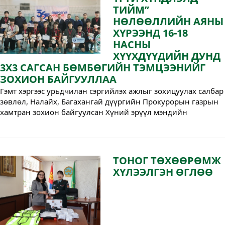
ТИЙМ”
НӨЛӨӨЛЛИЙН АЯНЫ
ХҮРЭЭНД 16-18
НАСНЫ
ХҮҮХДҮҮДИЙН ДУНД
3X3 САГСАН БӨМБӨГИЙН ТЭМЦЭЭНИЙГ
ЗОХИОН БАЙГУУЛЛАА
Гэмт хэргээс урьдчилан сэргийлэх ажлыг зохицуулах салбар 
зөвлөл, Налайх, Багахангай дүүргийн Прокурорын газрын 
хамтран зохион байгуулсан Хүний эрүүл мэндийн 
халдашгүй байдлын эсрэг гэмт хэрэг, зөрчлөөс урьдчилан 
сэргийлэх “ХҮЧИРХИЙЛЭЛД ҮГҮЙ ХҮНДЛЭЛД ТИЙМ” 
нөлөөллийн аяны хүрээнд 16-18 насны хүүхдүүдийн дунд 
3x3 сагсан бөмбөгийн тэмцээнийг Налайх, Багахангай 
ТОНОГ ТӨХӨӨРӨМЖ
дүүргийн Прокурорын газар болон Багахангай дүүргийн 
ХҮЛЭЭЛГЭН ӨГЛӨӨ
цагдаагийн хэлтэс хамтран амжилттай зохион байгууллаа.