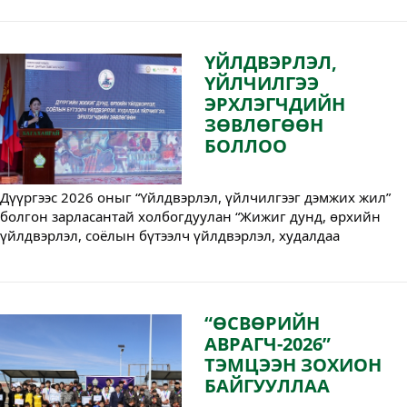
даалгаврын дагуу “Иргэдийн Төлөөлөгчдийн Хурлын 2026 
оны 04 дүгээр сарын 17-ны өдрийн “Багахангай дүүргийн 
2026 оны төсөвт нэмэлт өөрчлөлт оруулах тухай” 26/08 
ҮЙЛДВЭРЛЭЛ,
дугаар тогтоолын 2 дугаар хавсралтын 2.1 Ахуй 
ҮЙЛЧИЛГЭЭ
үйлчилгээний барилгын нэршлийг өөрчлөх тухай”” 
ЭРХЛЭГЧДИЙН
асуудлыг хэлэлцэн хуралдаанд оролцсон төлөөлөгчид 100 
ЗӨВЛӨГӨӨН
хувийн саналаар дэмжлээ.
БОЛЛОО
Дүүргээс 2026 оныг “Үйлдвэрлэл, үйлчилгээг дэмжих жил” 
болгон зарласантай холбогдуулан “Жижиг дунд, өрхийн 
үйлдвэрлэл, соёлын бүтээлч үйлдвэрлэл, худалдаа 
үйлчилгээ эрхлэгчдийн зөвлөгөөн” зохион байгууллаа.
“ӨСВӨРИЙН
АВРАГЧ-2026”
ТЭМЦЭЭН ЗОХИОН
БАЙГУУЛЛАА