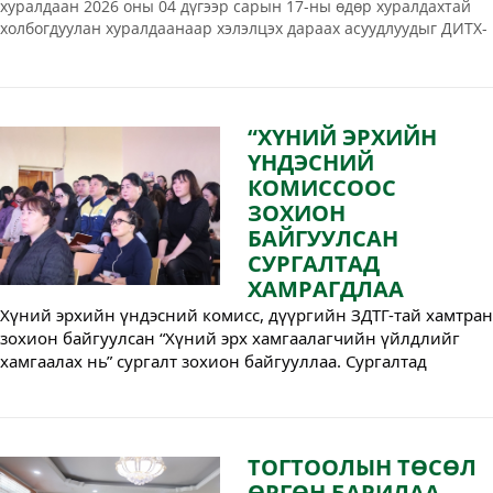
хуралдаан 2026 оны 04 дүгээр сарын 17-ны өдөр хуралдахтай
холбогдуулан хуралдаанаар хэлэлцэх дараах асуудлуудыг ДИТХ-
ын Монгол Ардын нам, Ардчилсан намын бүлгийн
хуралдаанаар хэлэлцэж, санал дүгнэлт гаргалаа.
“ХҮНИЙ ЭРХИЙН
ҮНДЭСНИЙ
КОМИССООС
ЗОХИОН
БАЙГУУЛСАН
СУРГАЛТАД
ХАМРАГДЛАА
Хүний эрхийн үндэсний комисс, дүүргийн ЗДТГ-тай хамтран 
зохион байгуулсан “Хүний эрх хамгаалагчийн үйлдлийг 
хамгаалах нь” сургалт зохион байгууллаа. Сургалтад 
Иргэдийн Төлөөлөгчдийн Хурлын Төлөөлөгчид болон 
удирдах, гүйцэтгэх албан хаагчид бүрэн хамрагдаж, мэдлэг 
ойлголтоо дээшлүүллээ.
ТОГТООЛЫН ТӨСӨЛ
ӨРГӨН БАРИЛАА